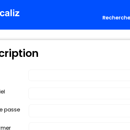
Recherch
cription
el
e passe
rmer