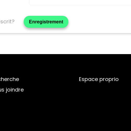
nscrit?
Enregistrement
cherche
Espace proprio
s joindre